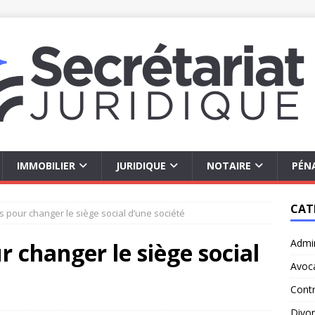
IMMOBILIER
JURIDIQUE
NOTAIRE
PÉN
CAT
s pour changer le siège social d’une société
Admin
r changer le siège social
Avoc
Contr
Divo