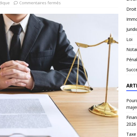
idique
Commentaires fermés
Droit
Immob
Jurid
Loi
Notai
Péna
Succ
ART
Pourq
maje
Finan
2026
Taxe 