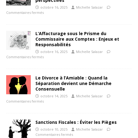
perspectives
octobre 16, 2025
Michelle Salazar
Commentaires fermés
L’Affacturage sous le Prisme du
Commissaire aux Comptes : Enjeux et
Responsabilités
octobre 16, 2025
Michelle Salazar
Commentaires fermés
Le Divorce à l’Amiable : Quand la
Séparation devient une Démarche
Consensuelle
octobre 14, 2025
Michelle Salazar
Commentaires fermés
Sanctions Fiscales : Éviter les Pièges
octobre 10, 2025
Michelle Salazar
Commentaires fermés