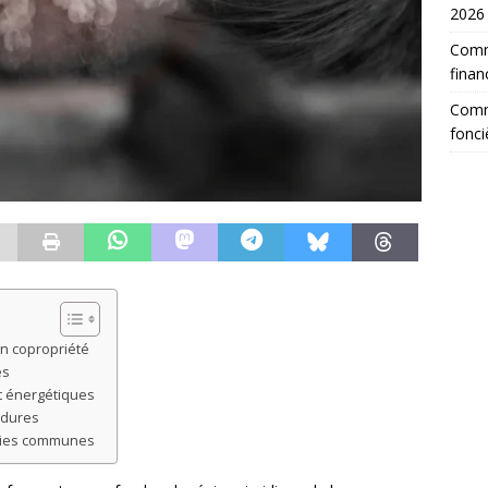
2026
Comm
finan
Comme
fonci
en copropriété
es
t énergétiques
édures
rties communes