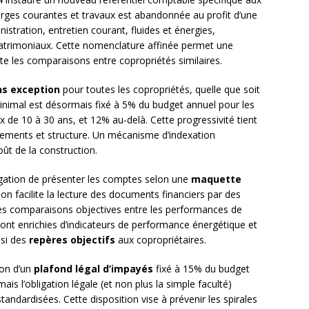
harges courantes et travaux est abandonnée au profit d’une
nistration, entretien courant, fluides et énergies,
atrimoniaux. Cette nomenclature affinée permet une
lite les comparaisons entre copropriétés similaires.
ns exception
pour toutes les copropriétés, quelle que soit
minimal est désormais fixé à 5% du budget annuel pour les
de 10 à 30 ans, et 12% au-delà. Cette progressivité tient
ipements et structure. Un mécanisme d’indexation
oût de la construction.
ligation de présenter les comptes selon une
maquette
ion facilite la lecture des documents financiers par des
des comparaisons objectives entre les performances de
ont enrichies d’indicateurs de performance énergétique et
nsi des
repères objectifs
aux copropriétaires.
ion d’un
plafond légal d’impayés
fixé à 15% du budget
ais l’obligation légale (et non plus la simple faculté)
ndardisées. Cette disposition vise à prévenir les spirales