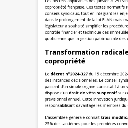
Les décrets applicables dès janvier 2025 tra
copropriété française. Ces textes normatifs r
conseils syndicaux, tout en intégrant les enje
dans le prolongement de la loi ELAN mais ma
législateur a souhaité simplifier les procédu
contrôle financier et technique des immeubl
quotidienne que la gestion patrimoniale des
Transformation radicale
copropriété
Le
décret n°2024-327
du 15 décembre 2024 
des instances décisionnelles. Le conseil synd
passant d’un simple organe consultatif à un v
dispose d’un
droit de véto suspensif
sur c
prévisionnel annuel. Cette innovation juridiq
responsabilisant davantage les membres du c
L’assemblée générale connaît
trois modifi
25% des tantièmes pour les premières convoca