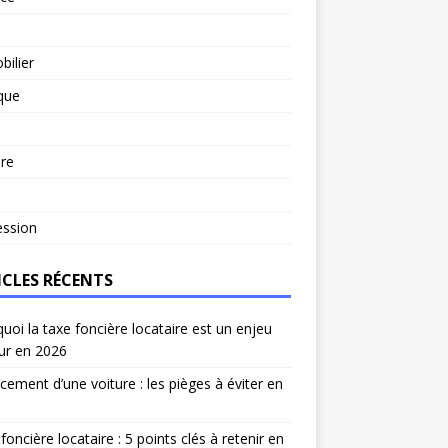
ilier
ique
re
l
ession
ICLES RÉCENTS
uoi la taxe foncière locataire est un enjeu
ur en 2026
cement d’une voiture : les pièges à éviter en
foncière locataire : 5 points clés à retenir en