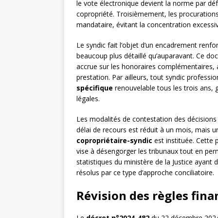
le vote électronique devient la norme par déf
copropriété. Troisièmement, les procuratio
mandataire, évitant la concentration excessi
Le syndic fait l’objet d’un encadrement renfor
beaucoup plus détaillé qu’auparavant. Ce 
accrue sur les honoraires complémentaires,
prestation. Par ailleurs, tout syndic professi
spécifique
renouvelable tous les trois ans, 
légales.
Les modalités de contestation des décision
délai de recours est réduit à un mois, mais 
copropriétaire-syndic
est instituée. Cette
vise à désengorger les tribunaux tout en perm
statistiques du ministère de la Justice ayant
résolus par ce type d’approche conciliatoire.
Révision des règles fin
Le
décret n°2024-482
du 22 décembre 2024 