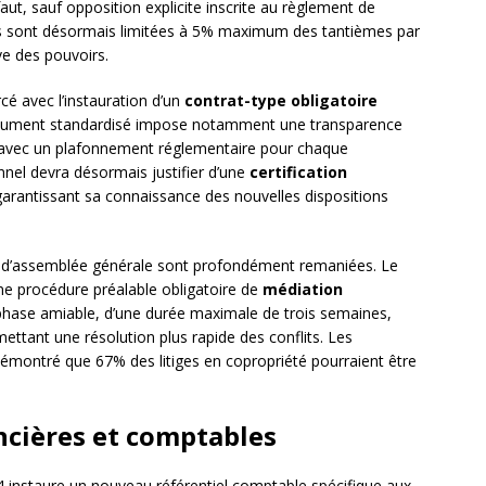
aut, sauf opposition explicite inscrite au règlement de
ns sont désormais limitées à 5% maximum des tantièmes par
ve des pouvoirs.
cé avec l’instauration d’un
contrat-type obligatoire
document standardisé impose notamment une transparence
 avec un plafonnement réglementaire pour chaque
onnel devra désormais justifier d’une
certification
garantissant sa connaissance des nouvelles dispositions
s d’assemblée générale sont profondément remaniées. Le
une procédure préalable obligatoire de
médiation
 phase amiable, d’une durée maximale de trois semaines,
ettant une résolution plus rapide des conflits. Les
 démontré que 67% des litiges en copropriété pourraient être
ancières et comptables
instaure un nouveau référentiel comptable spécifique aux