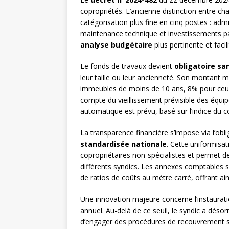
copropriétés. L’ancienne distinction entre c
catégorisation plus fine en cinq postes : admi
maintenance technique et investissements p
analyse budgétaire
plus pertinente et faci
Le fonds de travaux devient
obligatoire sa
leur taille ou leur ancienneté. Son montant 
immeubles de moins de 10 ans, 8% pour ceux 
compte du vieillissement prévisible des équ
automatique est prévu, basé sur l’indice du c
La transparence financière s’impose via l’ob
standardisée nationale
. Cette uniformisat
copropriétaires non-spécialistes et permet 
différents syndics. Les annexes comptables s
de ratios de coûts au mètre carré, offrant ai
Une innovation majeure concerne l’instaurat
annuel. Au-delà de ce seuil, le syndic a désorm
d’engager des procédures de recouvrement sta