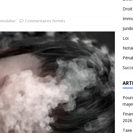
Droit
Immob
mmobilier
Commentaires fermés
Jurid
Loi
Notai
Péna
Succ
ART
Pourq
maje
Finan
2026
Taxe 