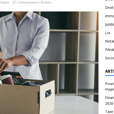
idique
Commentaires fermés
Droit
Immob
Jurid
Loi
Notai
Péna
Succ
ART
Pourq
maje
Finan
2026
Taxe 