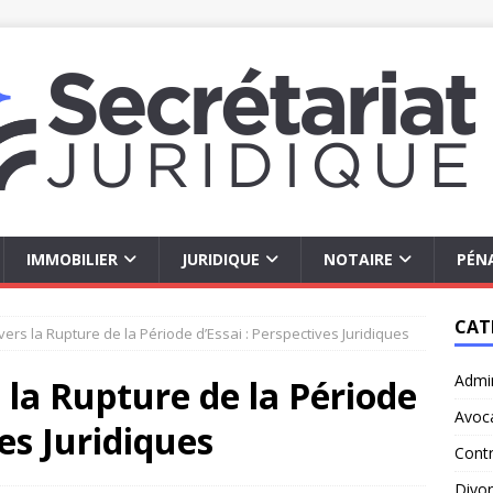
IMMOBILIER
JURIDIQUE
NOTAIRE
PÉN
CAT
vers la Rupture de la Période d’Essai : Perspectives Juridiques
Admin
 la Rupture de la Période
Avoc
ves Juridiques
Contr
Divo