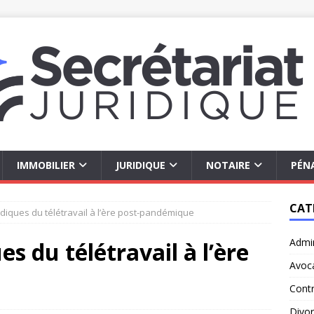
IMMOBILIER
JURIDIQUE
NOTAIRE
PÉN
CAT
idiques du télétravail à l’ère post-pandémique
Admin
es du télétravail à l’ère
Avoc
Contr
Divo