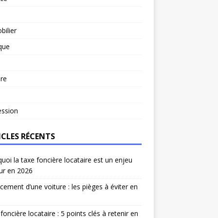
ilier
ique
re
l
ession
ICLES RÉCENTS
uoi la taxe foncière locataire est un enjeu
ur en 2026
cement d’une voiture : les pièges à éviter en
foncière locataire : 5 points clés à retenir en