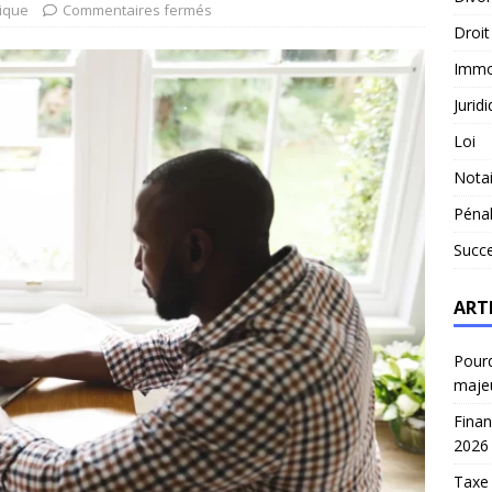
dique
Commentaires fermés
Droit
Immob
Jurid
Loi
Notai
Péna
Succ
ART
Pourq
maje
Finan
2026
Taxe 