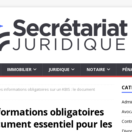
IMMOBILIER
JURIDIQUE
NOTAIRE
PÉN
CAT
 informations obligatoires sur un KBIS : le document
Admin
ormations obligatoires
Avoc
cument essentiel pour les
Contr
Divo