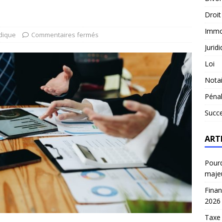
Droit
Immob
idique
Commentaires fermés
Jurid
Loi
Notai
Péna
Succ
ART
Pourq
maje
Finan
2026
Taxe 