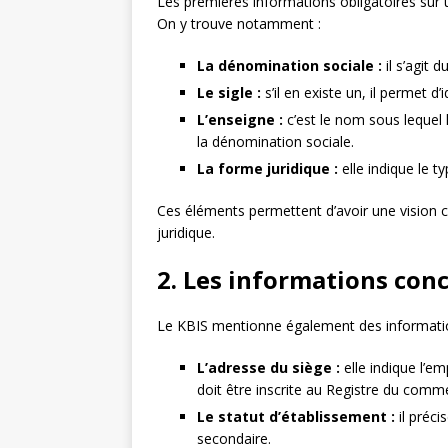
Les premières informations obligatoires sur u
On y trouve notamment :
La dénomination sociale :
il s’agit d
Le sigle :
s’il en existe un, il permet d’
L’enseigne :
c’est le nom sous lequel l
la dénomination sociale.
La forme juridique :
elle indique le ty
Ces éléments permettent d’avoir une vision clai
juridique.
2. Les informations conc
Le KBIS mentionne également des informati
L’adresse du siège :
elle indique l’e
doit être inscrite au Registre du comm
Le statut d’établissement :
il préci
secondaire.