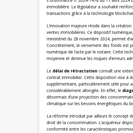
L’ordonnance n°2024-1478 du 17 avril 2024 
immobilière. Le législateur a souhaité renforc
transactions grâce à la technologie blockchai
L’innovation majeure réside dans la création
ventes immobilières. Ce dispositif numérique, 
ministériel du 28 novembre 2024, permet d’au
Concrètement, le versement des fonds est 
numérique de l’acte par le notaire. Cette tec
moyenne et diminue les risques d’erreurs adm
Le
délai de rétractation
connaît une extens
contrat immobilier. Cette disposition vise à
supplémentaire, particulièrement utile pour an
considérablement allongée. En effet, le
diag
désormais d’une projection des consommation
climatique sur les besoins énergétiques du bi
La réforme introduit par ailleurs le concept 
droit de la consommation. L’acquéreur dispos
conformité entre les caractéristiques promises