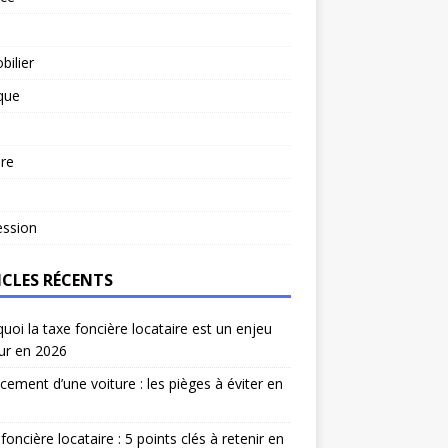
ilier
ique
re
l
ession
ICLES RÉCENTS
uoi la taxe foncière locataire est un enjeu
ur en 2026
cement d’une voiture : les pièges à éviter en
foncière locataire : 5 points clés à retenir en