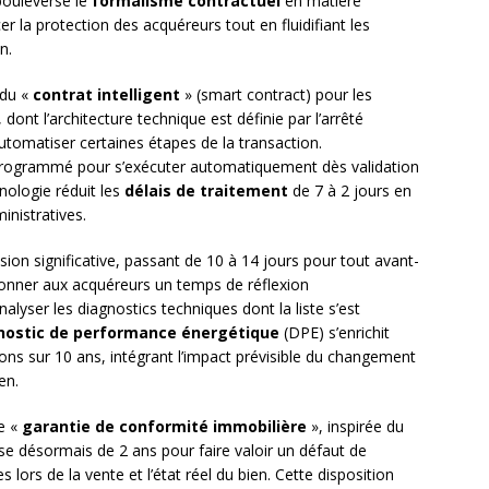
bouleverse le
formalisme contractuel
en matière
er la protection des acquéreurs tout en fluidifiant les
n.
 du «
contrat intelligent
» (smart contract) pour les
dont l’architecture technique est définie par l’arrêté
tomatiser certaines étapes de la transaction.
programmé pour s’exécuter automatiquement dès validation
hnologie réduit les
délais de traitement
de 7 à 2 jours en
inistratives.
ion significative, passant de 10 à 14 jours pour tout avant-
 donner aux acquéreurs un temps de réflexion
alyser les diagnostics techniques dont la liste s’est
nostic de performance énergétique
(DPE) s’enrichit
s sur 10 ans, intégrant l’impact prévisible du changement
en.
de «
garantie de conformité immobilière
», inspirée du
e désormais de 2 ans pour faire valoir un défaut de
 lors de la vente et l’état réel du bien. Cette disposition