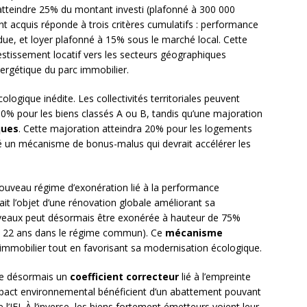
atteindre 25% du montant investi (plafonné à 300 000
nt acquis réponde à trois critères cumulatifs : performance
due, et loyer plafonné à 15% sous le marché local. Cette
nvestissement locatif vers les secteurs géographiques
énergétique du parc immobilier.
ogique inédite. Les collectivités territoriales peuvent
0% pour les biens classés A ou B, tandis qu’une majoration
ques
. Cette majoration atteindra 20% pour les logements
réé un mécanisme de bonus-malus qui devrait accélérer les
nouveau régime d’exonération lié à la performance
it l’objet d’une rénovation globale améliorant sa
 niveaux peut désormais être exonérée à hauteur de 75%
e 22 ans dans le régime commun). Ce
mécanisme
c immobilier tout en favorisant sa modernisation écologique.
gre désormais un
coefficient correcteur
lié à l’empreinte
impact environnemental bénéficient d’un abattement pouvant
 l’IFI. À l’inverse, les biens fortement émetteurs voient leur