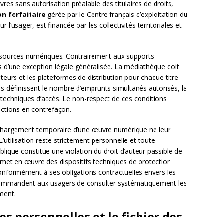
es sans autorisation préalable des titulaires de droits,
n forfaitaire
gérée par le Centre français d’exploitation du
ur l’usager, est financée par les collectivités territoriales et
ressources numériques. Contrairement aux supports
s d’une exception légale généralisée. La médiathèque doit
iteurs et les plateformes de distribution pour chaque titre
s définissent le nombre d’emprunts simultanés autorisés, la
s techniques d’accès. Le non-respect de ces conditions
actions en contrefaçon.
chargement temporaire d’une œuvre numérique ne leur
L’utilisation reste strictement personnelle et toute
lique constitue une violation du droit d’auteur passible de
 met en œuvre des dispositifs techniques de protection
conformément à ses obligations contractuelles envers les
recommandent aux usagers de consulter systématiquement les
ement.
s personnelles et le fichier des