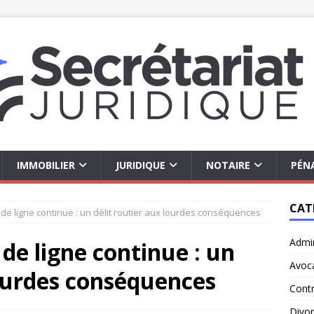
IMMOBILIER
JURIDIQUE
NOTAIRE
PÉN
CAT
de ligne continue : un délit routier aux lourdes conséquences
Admin
de ligne continue : un
Avoc
lourdes conséquences
Contr
Divo