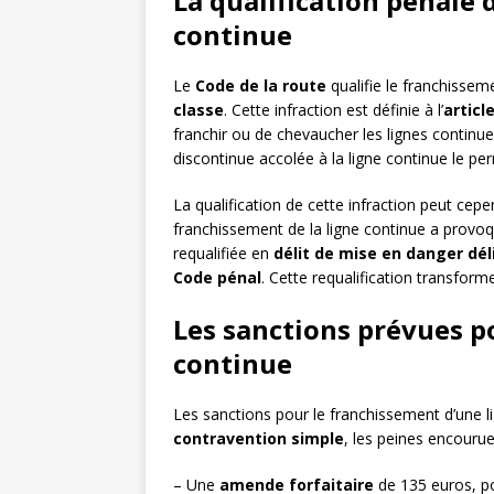
La qualification pénale
continue
Le
Code de la route
qualifie le franchisse
classe
. Cette infraction est définie à l’
articl
franchir ou de chevaucher les lignes continues
discontinue accolée à la ligne continue le pe
La qualification de cette infraction peut cep
franchissement de la ligne continue a provoqu
requalifiée en
délit de mise en danger déli
Code pénal
. Cette requalification transform
Les sanctions prévues p
continue
Les sanctions pour le franchissement d’une li
contravention simple
, les peines encourue
– Une
amende forfaitaire
de 135 euros, po