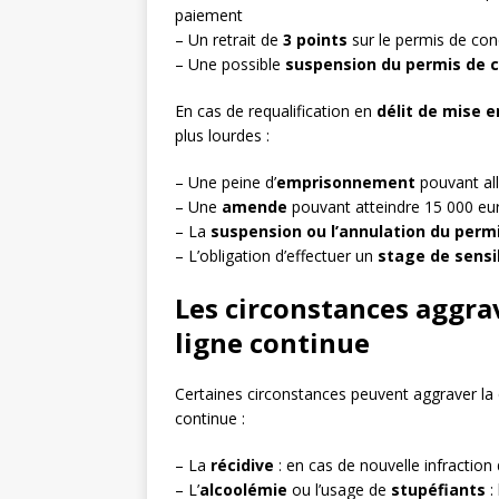
paiement
– Un retrait de
3 points
sur le permis de con
– Une possible
suspension du permis de 
En cas de requalification en
délit de mise e
plus lourdes :
– Une peine d’
emprisonnement
pouvant all
– Une
amende
pouvant atteindre 15 000 eu
– La
suspension ou l’annulation du perm
– L’obligation d’effectuer un
stage de sensib
Les circonstances aggr
ligne continue
Certaines circonstances peuvent aggraver la q
continue :
– La
récidive
: en cas de nouvelle infraction
– L’
alcoolémie
ou l’usage de
stupéfiants
: