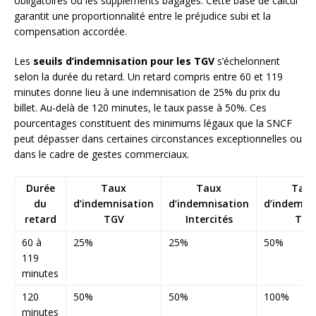
obligatoires ou les suppléments bagages. Cette base de calcul
garantit une proportionnalité entre le préjudice subi et la
compensation accordée.
Les
seuils d’indemnisation pour les TGV
s’échelonnent
selon la durée du retard. Un retard compris entre 60 et 119
minutes donne lieu à une indemnisation de 25% du prix du
billet. Au-delà de 120 minutes, le taux passe à 50%. Ces
pourcentages constituent des minimums légaux que la SNCF
peut dépasser dans certaines circonstances exceptionnelles ou
dans le cadre de gestes commerciaux.
Durée
Taux
Taux
Tau
du
d’indemnisation
d’indemnisation
d’indemni
retard
TGV
Intercités
TER
60 à
25%
25%
50%
119
minutes
120
50%
50%
100%
minutes